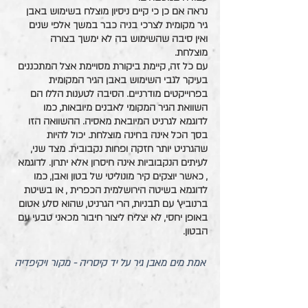
נראה אם כן כי קיים ניסיון מוצלח בשימוש באבן 
גיר מקומית לצרכי בניה כבר במשך אלפי שנים 
ואין סיבה שהשימוש בה לא ימשך בצורה 
מוצלחת. 
עם כל זה, קיימת ביקורת מסויימת אצל המתכננים 
בעיקר לגבי השימוש באבן הגיר המקומית 
בפרוייקטים מודרניים. הסיבה לטענות הללו הם 
השוואת הגיר המקומי לאבנים מיובאות, כמו 
לדוגמא לגרניט המיובאת מאסיה. ההשוואה הזו 
בסך הכל אינה בחינה מוצלחת. יכול להיות 
שהגרניט יותר חזקה ופחות נקבובית. מצד שני, 
לעיתים הנקבוביות אינה חיסרון אלא יתרון. לדוגמא 
, כאשר יוצקים קיר מונוליטי של בטון ואבן, כמו 
לדוגמא בשיטה הירושלמית הכפרית , או בשיטת 
ברנוביץ' עם תבניות, הרי הגרניט, שהוא סלע אטום 
באופן יחסי, לא יצליח ליצור חיבור מכאני טבעי עם 
הבטון.
אמת מים מאבן גיר על יד קיסריה - מקור ויקיפדיה