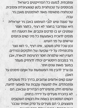
ומתכתית. כמעט כל הפרוייקטים בישראל 
מבוססים על טכנולוגיית בטון קונוונציונלית ומסיבית. 
טכנולוגיה מתאימה מאוד לאלמנטים מאבן גיר 
עבה.
עוד טענה שיש לגבי השימוש באבן גיר ישראלית 
היא שמדובר בחומר לא רציף , כלומר חומר 
שמטיבו יש בו סדקים ונקבים. את הטענה הזו 
מנסים להוכיח באמצעות כל מיני קווים וכתמים 
שרואים על פני השיש. 
נכון שכל סלע משקע , אינו רציף , כי הוא נוצר 
מלכתחילה על ידי שקיעה של חלקיקים נפרדים. 
העניין הוא שלמרות חוסר הרציפות לכאורה, אבן 
גיר במבנים היסטוריים יכולה להחזיק מעמד 
במשך מאות שנים ויותר.
גם צריך להבין מה המשמעות של אותם סימנים על 
האבן.
ישנם קווים אדומים וצהובים, בדרך כלל מעוקלים 
ומתפתלים. אלו למעשה עקבות של מאמצי לחיצה, 
שהמיסו חלק מהמינרלים הבהירים שבאבן. הם 
לא בהכרח מעידים על ירידה בחוזק.
הקווים המסוכנים באמת אלו הקווים השקופים 
והנוצצים, כי הם מעידים על סדק אמיתי שכבר 