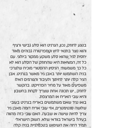
בנוגע לחוזק, נכון, הגרניט הוא סלע גבישי ורציף 
והוא נוצר בתנאי לחץ וטמפרטורה גבוהים מאוד 
יחסית לגיר שהוא סלע משקע ממקור ביולוגי. עם 
כל זה, המציאות היא שהחוזק של הסלע הוא לא 
כל כך משמעותי. הניסיון ההסטורי מוכיח שלצרכי 
בניה השתמשו יותר באבן גיר מאשר בגרניט. אבן 
הגיר קלה יותר לחיתוך ולעיבוד והגורמים האלו 
משפיעים מאוד על מחיר הפרוייקט. בהקשר 
לחוזק , יש תכונה אחת שצריך לקחת בחשבון 
והיא עובי האריח או המרצפת.
בואו נגיד שאם משתמשים באריח בגרניט בעובי 
שלושה סנטימטרים, אזי עובי אריח דומה מאבן גיר 
צריך להיות שישה או שבעה. האם עובי כזה מהווה 
בעיה? בישראל בוודאי שלא. השוק הישראלי 
תמיד דחה את השימוש בטכנולגיית בניה קלה 