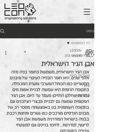
פוסט
כל הפוסטים
LEOCON
כל הפוסטים
18 במאי 2021
אבן הגיר הישראלית
אבן
אבן הגיר הישראלית, משמשת כחומר בניה מזה 
מערכות חיפוי
אלפי שנים. היא חומר הבנייה העיקרי של מיבנים 
הסטוריים כמו הכותל המערבי ומערת המכפלה. 
עיגון
בתקופה הרומית היא שמשה לבניית אמות מים 
גבוהות שחלקן החזיקו מעמד עד היום. אבן הגיר 
קייס סטדי
המקומית שמשה גם לבניית מבצרי הצלבנים וגם 
בתקופה העותמנית בנו באמצעותה מספר רב של 
מבנים הנדסיים מורכבים כמו גשרים ותחנות רכבת.
בבניה בישראל המודרנית משמשת אבן הגיר 
לריצוף, למדרגות , לחיפוי בניינים וגם למשטחי 
עבודה במטבחים.